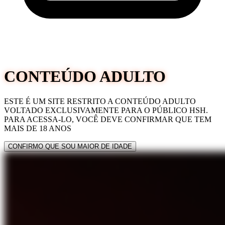
CONTEÚDO ADULTO
ESTE É UM SITE RESTRITO A CONTEÚDO ADULTO
VOLTADO EXCLUSIVAMENTE PARA O PÚBLICO HSH.
PARA ACESSA-LO, VOCÊ DEVE CONFIRMAR QUE TEM
MAIS DE 18 ANOS
CONFIRMO QUE SOU MAIOR DE IDADE