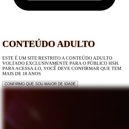
CONTEÚDO ADULTO
ESTE É UM SITE RESTRITO A CONTEÚDO ADULTO
VOLTADO EXCLUSIVAMENTE PARA O PÚBLICO HSH.
PARA ACESSA-LO, VOCÊ DEVE CONFIRMAR QUE TEM
MAIS DE 18 ANOS
CONFIRMO QUE SOU MAIOR DE IDADE