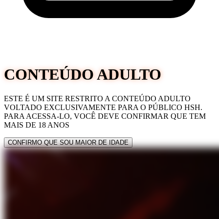
CONTEÚDO ADULTO
ESTE É UM SITE RESTRITO A CONTEÚDO ADULTO
VOLTADO EXCLUSIVAMENTE PARA O PÚBLICO HSH.
PARA ACESSA-LO, VOCÊ DEVE CONFIRMAR QUE TEM
MAIS DE 18 ANOS
CONFIRMO QUE SOU MAIOR DE IDADE