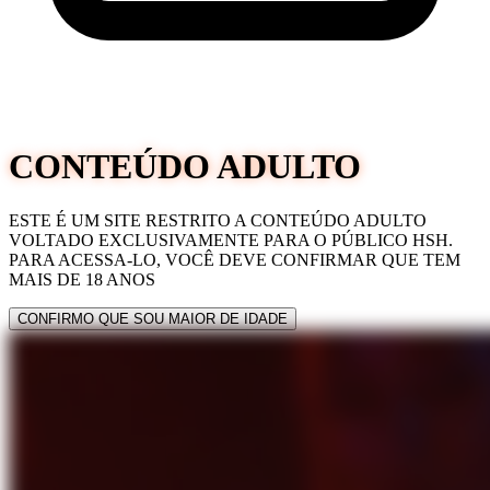
CONTEÚDO ADULTO
ESTE É UM SITE RESTRITO A CONTEÚDO ADULTO
VOLTADO EXCLUSIVAMENTE PARA O PÚBLICO HSH.
PARA ACESSA-LO, VOCÊ DEVE CONFIRMAR QUE TEM
MAIS DE 18 ANOS
CONFIRMO QUE SOU MAIOR DE IDADE