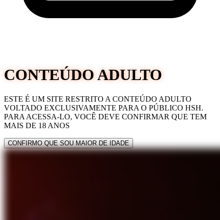
CONTEÚDO ADULTO
ESTE É UM SITE RESTRITO A CONTEÚDO ADULTO
VOLTADO EXCLUSIVAMENTE PARA O PÚBLICO HSH.
PARA ACESSA-LO, VOCÊ DEVE CONFIRMAR QUE TEM
MAIS DE 18 ANOS
CONFIRMO QUE SOU MAIOR DE IDADE